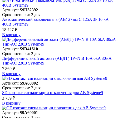
Артикул:
S9H32392
Срок поставки: 2 дня
Автоматический выключатель (АВ) 27мм C 125A 3P 10 kA
400В Systeme9
18 727 ₽
В корзинy
Артикул:
S9D41610
Срок поставки: 2 дня
Дифференциальный автомат (АВДТ) 1P+N B 10A 6kA 30мА
Тип-AC 230В Systeme9
7 869 ₽
В корзинy
Артикул:
S9A60002
Срок поставки: 2 дня
SD контакт сигнализации отключения для АВ Systeme9
3 739 ₽
В корзинy
Артикул:
S9A60001
Срок поставки: 2 дня