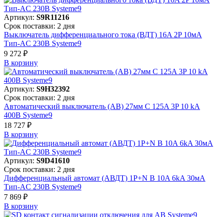
Артикул:
S9R11216
Срок поставки: 2 дня
Выключатель дифференциального тока (ВДТ) 16A 2P 10мА
Тип-AC 230В Systeme9
9 272 ₽
В корзинy
Артикул:
S9H32392
Срок поставки: 2 дня
Автоматический выключатель (АВ) 27мм C 125A 3P 10 kA
400В Systeme9
18 727 ₽
В корзинy
Артикул:
S9D41610
Срок поставки: 2 дня
Дифференциальный автомат (АВДТ) 1P+N B 10A 6kA 30мА
Тип-AC 230В Systeme9
7 869 ₽
В корзинy