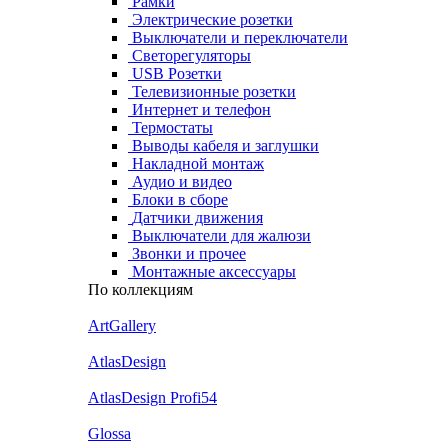
Рамки
Электрические розетки
Выключатели и переключатели
Светорегуляторы
USB Розетки
Телевизионные розетки
Интернет и телефон
Термостаты
Выводы кабеля и заглушки
Накладной монтаж
Аудио и видео
Блоки в сборе
Датчики движения
Выключатели для жалюзи
Звонки и прочее
Монтажные аксессуары
По коллекциям
ArtGallery
AtlasDesign
AtlasDesign Profi54
Glossa