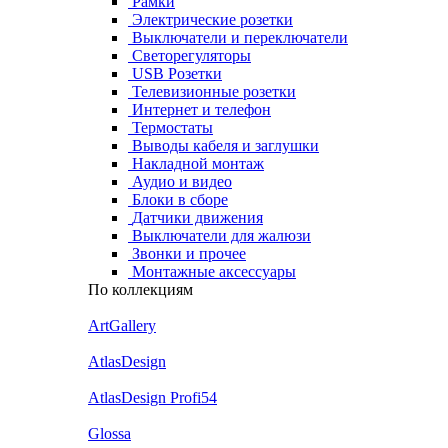
Рамки
Электрические розетки
Выключатели и переключатели
Светорегуляторы
USB Розетки
Телевизионные розетки
Интернет и телефон
Термостаты
Выводы кабеля и заглушки
Накладной монтаж
Аудио и видео
Блоки в сборе
Датчики движения
Выключатели для жалюзи
Звонки и прочее
Монтажные аксессуары
По коллекциям
ArtGallery
AtlasDesign
AtlasDesign Profi54
Glossa