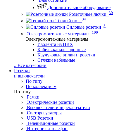
Влагостойкие
Дополнительное оборудование
30
Розеточные лючки
34
Теплый пол
8
Силовые розетки
100
Электромонтажные материалы
Электромонтажные материалы
Изолента из ПВХ
Кабель-каналы арочные
Каучуковые вилки и розетки
Стяжки кабельные
...
Все категории
Розетки
и выключатели
По типу
По коллекциям
По типу
Рамки
Электрические розетки
Выключатели и переключатели
Светорегуляторы
USB Розетки
Телевизионные розетки
Интернет и телефон