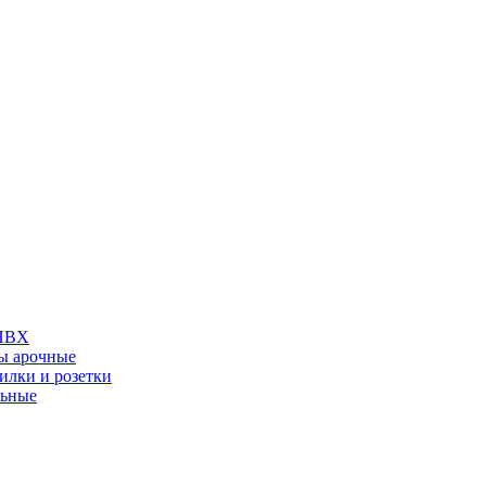
 ПВХ
ы арочные
илки и розетки
льные