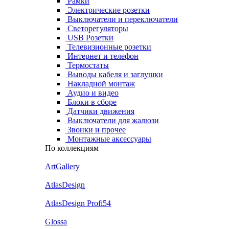
Рамки
Электрические розетки
Выключатели и переключатели
Светорегуляторы
USB Розетки
Телевизионные розетки
Интернет и телефон
Термостаты
Выводы кабеля и заглушки
Накладной монтаж
Аудио и видео
Блоки в сборе
Датчики движения
Выключатели для жалюзи
Звонки и прочее
Монтажные аксессуары
По коллекциям
ArtGallery
AtlasDesign
AtlasDesign Profi54
Glossa