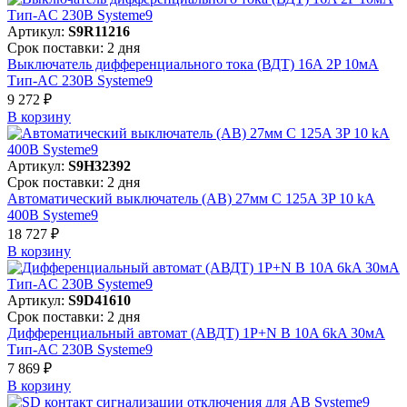
Артикул:
S9R11216
Срок поставки: 2 дня
Выключатель дифференциального тока (ВДТ) 16A 2P 10мА
Тип-AC 230В Systeme9
9 272 ₽
В корзинy
Артикул:
S9H32392
Срок поставки: 2 дня
Автоматический выключатель (АВ) 27мм C 125A 3P 10 kA
400В Systeme9
18 727 ₽
В корзинy
Артикул:
S9D41610
Срок поставки: 2 дня
Дифференциальный автомат (АВДТ) 1P+N B 10A 6kA 30мА
Тип-AC 230В Systeme9
7 869 ₽
В корзинy