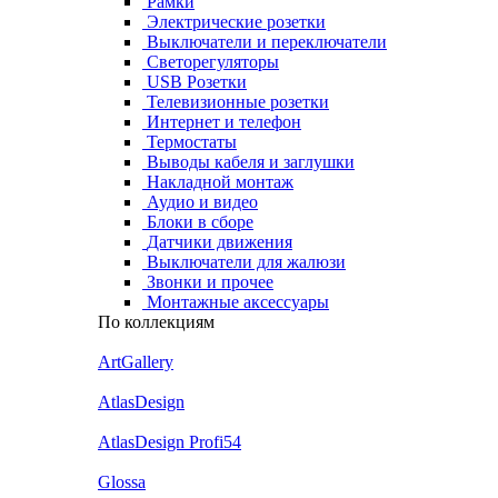
Рамки
Электрические розетки
Выключатели и переключатели
Светорегуляторы
USB Розетки
Телевизионные розетки
Интернет и телефон
Термостаты
Выводы кабеля и заглушки
Накладной монтаж
Аудио и видео
Блоки в сборе
Датчики движения
Выключатели для жалюзи
Звонки и прочее
Монтажные аксессуары
По коллекциям
ArtGallery
AtlasDesign
AtlasDesign Profi54
Glossa