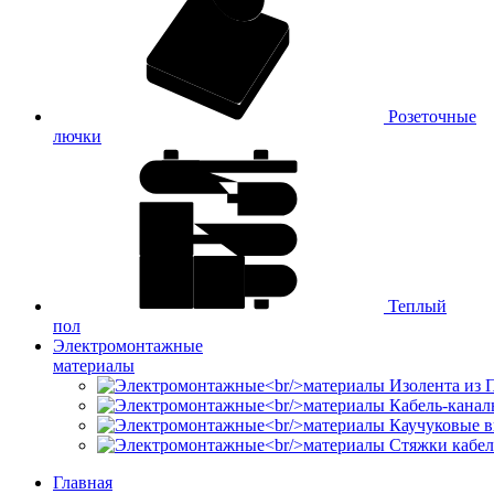
Розеточные
лючки
Теплый
пол
Электромонтажные
материалы
Изолента из
Кабель-канал
Каучуковые в
Стяжки кабе
Главная