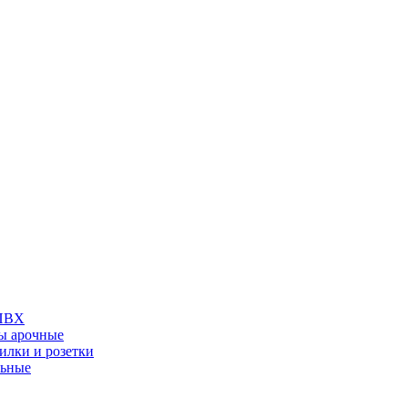
 ПВХ
ы арочные
илки и розетки
льные