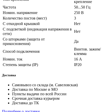
крепление
Частота
50...50 Гц
Номин. напряжение
250 В
Количество постов (мест)
3
С откидной крышкой
Нет
С подсветкой (индикация напряжения в
Нет
сети)
Со шторками (защита от
Да
прикосновения)
Винтов. зажим/
Способ подключения
клемма
Номин. ток
16 А
Степень защиты (IP)
IP20
Доставка
Самовывоз со склада (м. Савеловская)
Доставка по Москве и МО
Пункты выдачи по всей России
Срочная доставка курьером
Доставка до ТК
Подробнее о доставке