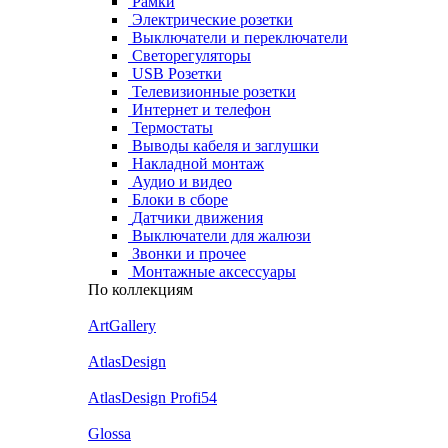
Рамки
Электрические розетки
Выключатели и переключатели
Светорегуляторы
USB Розетки
Телевизионные розетки
Интернет и телефон
Термостаты
Выводы кабеля и заглушки
Накладной монтаж
Аудио и видео
Блоки в сборе
Датчики движения
Выключатели для жалюзи
Звонки и прочее
Монтажные аксессуары
По коллекциям
ArtGallery
AtlasDesign
AtlasDesign Profi54
Glossa