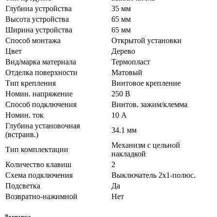
Глубина устройства
35 мм
Высота устройства
65 мм
Ширина устройства
65 мм
Способ монтажа
Открытой установки
Цвет
Дерево
Вид/марка материала
Термопласт
Отделка поверхности
Матовый
Тип крепления
Винтовое крепление
Номин. напряжение
250 В
Способ подключения
Винтов. зажим/клемма
Номин. ток
10 А
Глубина установочная
34.1 мм
(встраив.)
Механизм с цельной
Тип комплектации
накладкой
Количество клавиш
2
Схема подключения
Выключатель 2х1-полюс.
Подсветка
Да
Возвратно-нажимной
Нет
Доставка