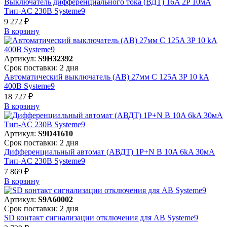
Выключатель дифференциального тока (ВДТ) 16A 2P 10мА
Тип-AC 230В Systeme9
9 272 ₽
В корзинy
Артикул:
S9H32392
Срок поставки: 2 дня
Автоматический выключатель (АВ) 27мм C 125A 3P 10 kA
400В Systeme9
18 727 ₽
В корзинy
Артикул:
S9D41610
Срок поставки: 2 дня
Дифференциальный автомат (АВДТ) 1P+N B 10A 6kA 30мА
Тип-AC 230В Systeme9
7 869 ₽
В корзинy
Артикул:
S9A60002
Срок поставки: 2 дня
SD контакт сигнализации отключения для АВ Systeme9