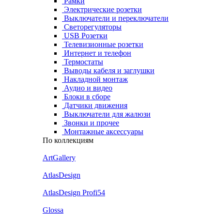
Рамки
Электрические розетки
Выключатели и переключатели
Светорегуляторы
USB Розетки
Телевизионные розетки
Интернет и телефон
Термостаты
Выводы кабеля и заглушки
Накладной монтаж
Аудио и видео
Блоки в сборе
Датчики движения
Выключатели для жалюзи
Звонки и прочее
Монтажные аксессуары
По коллекциям
ArtGallery
AtlasDesign
AtlasDesign Profi54
Glossa