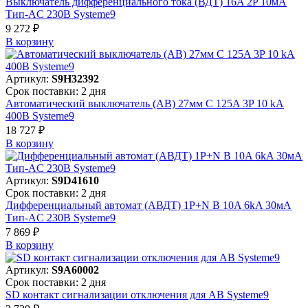
Выключатель дифференциального тока (ВДТ) 16A 2P 10мА
Тип-AC 230В Systeme9
9 272 ₽
В корзинy
Артикул:
S9H32392
Срок поставки: 2 дня
Автоматический выключатель (АВ) 27мм C 125A 3P 10 kA
400В Systeme9
18 727 ₽
В корзинy
Артикул:
S9D41610
Срок поставки: 2 дня
Дифференциальный автомат (АВДТ) 1P+N B 10A 6kA 30мА
Тип-AC 230В Systeme9
7 869 ₽
В корзинy
Артикул:
S9A60002
Срок поставки: 2 дня
SD контакт сигнализации отключения для АВ Systeme9