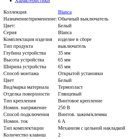
Характеристики
Коллекция
Blanca
Назначение/применение:
Обычный выключатель
Цвет:
Белый
Серия
Blanca
Комплектация изделия
изделие в сборе
Тип продукта
выключатель
Глубина устройства
35 мм
Высота устройства
65 мм
Ширина устройства
65 мм
Способ монтажа
Открытой установки
Цвет
Белый
Вид/марка материала
Термопласт
Отделка поверхности
Глянцевый
Тип крепления
Винтовое крепление
Номин. напряжение
250 В
Способ подключения
Винтов. зажим/клемма
Номин. ток
6 А
Тип комплектации
Механизм с цельной накладкой
Количество клавиш
2