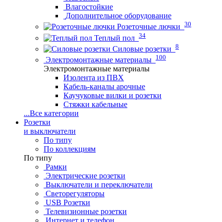
Влагостойкие
Дополнительное оборудование
30
Розеточные лючки
34
Теплый пол
8
Силовые розетки
100
Электромонтажные материалы
Электромонтажные материалы
Изолента из ПВХ
Кабель-каналы арочные
Каучуковые вилки и розетки
Стяжки кабельные
...
Все категории
Розетки
и выключатели
По типу
По коллекциям
По типу
Рамки
Электрические розетки
Выключатели и переключатели
Светорегуляторы
USB Розетки
Телевизионные розетки
Интернет и телефон