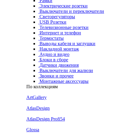
Рамки
Электрические розетки
Выключатели и переключатели
Светорегуляторы
USB Розетки
Телевизионные розетки
Интернет и телефон
Термостаты
Выводы кабеля и заглушки
Накладной монтаж
Аудио и видео
Блоки в сборе
Датчики движения
Выключатели для жалюзи
Звонки и прочее
Монтажные аксессуары
По коллекциям
ArtGallery
AtlasDesign
AtlasDesign Profi54
Glossa