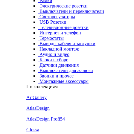
Рамки
Электрические розетки
Выключатели и переключатели
Светорегуляторы
USB Розетки
Телевизионные розетки
Интернет и телефон
Термостаты
Выводы кабеля и заглушки
Накладной монтаж
Аудио и видео
Блоки в сборе
Датчики движения
Выключатели для жалюзи
Звонки и прочее
Монтажные аксессуары
По коллекциям
ArtGallery
AtlasDesign
AtlasDesign Profi54
Glossa