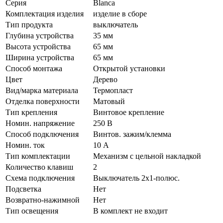
Серия
Blanca
Комплектация изделия
изделие в сборе
Тип продукта
выключатель
Глубина устройства
35 мм
Высота устройства
65 мм
Ширина устройства
65 мм
Способ монтажа
Открытой установки
Цвет
Дерево
Вид/марка материала
Термопласт
Отделка поверхности
Матовый
Тип крепления
Винтовое крепление
Номин. напряжение
250 В
Способ подключения
Винтов. зажим/клемма
Номин. ток
10 А
Тип комплектации
Механизм с цельной накладкой
Количество клавиш
2
Схема подключения
Выключатель 2х1-полюс.
Подсветка
Нет
Возвратно-нажимной
Нет
Тип освещения
В комплект не входит