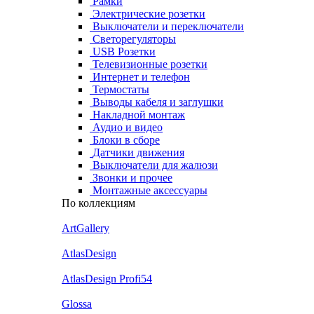
Рамки
Электрические розетки
Выключатели и переключатели
Светорегуляторы
USB Розетки
Телевизионные розетки
Интернет и телефон
Термостаты
Выводы кабеля и заглушки
Накладной монтаж
Аудио и видео
Блоки в сборе
Датчики движения
Выключатели для жалюзи
Звонки и прочее
Монтажные аксессуары
По коллекциям
ArtGallery
AtlasDesign
AtlasDesign Profi54
Glossa