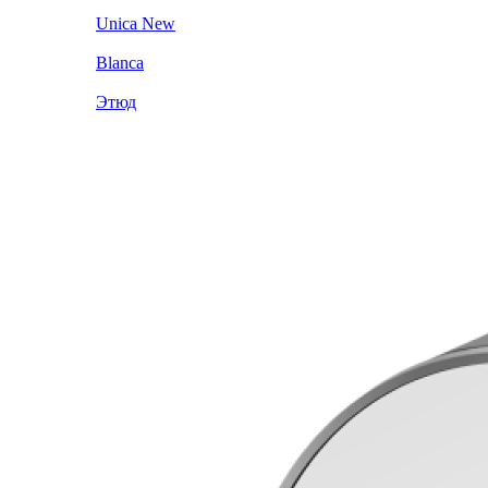
Unica New
Blanca
Этюд