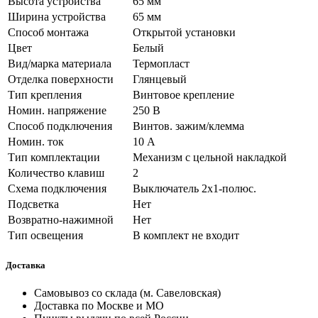
Высота устройства
65 мм
Ширина устройства
65 мм
Способ монтажа
Открытой установки
Цвет
Белый
Вид/марка материала
Термопласт
Отделка поверхности
Глянцевый
Тип крепления
Винтовое крепление
Номин. напряжение
250 В
Способ подключения
Винтов. зажим/клемма
Номин. ток
10 А
Тип комплектации
Механизм с цельной накладкой
Количество клавиш
2
Схема подключения
Выключатель 2х1-полюс.
Подсветка
Нет
Возвратно-нажимной
Нет
Тип освещения
В комплект не входит
Доставка
Самовывоз со склада (м. Савеловская)
Доставка по Москве и МО