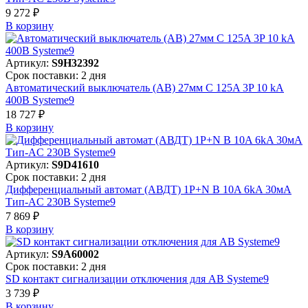
9 272 ₽
В корзинy
Артикул:
S9H32392
Срок поставки: 2 дня
Автоматический выключатель (АВ) 27мм C 125A 3P 10 kA
400В Systeme9
18 727 ₽
В корзинy
Артикул:
S9D41610
Срок поставки: 2 дня
Дифференциальный автомат (АВДТ) 1P+N B 10A 6kA 30мА
Тип-AC 230В Systeme9
7 869 ₽
В корзинy
Артикул:
S9A60002
Срок поставки: 2 дня
SD контакт сигнализации отключения для АВ Systeme9
3 739 ₽
В корзинy