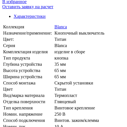
В избранное
Оставить заявку на расчет
Характеристики
Коллекция
Blanca
Назначение/применение:
Кнопочный выключатель
Цвет:
Титан
Серия
Blanca
Комплектация изделия
изделие в сборе
Тип продукта
кнопка
Глубина устройства
35 мм
Высота устройства
65 мм
Ширина устройства
65 мм
Способ монтажа
Скрытой установки
Цвет
Титан
Вид/марка материала
Термопласт
Отделка поверхности
Глянцевый
Тип крепления
Винтовое крепление
Номин. напряжение
250 В
Способ подключения
Винтов. зажим/клемма
Номин. ток
10 А