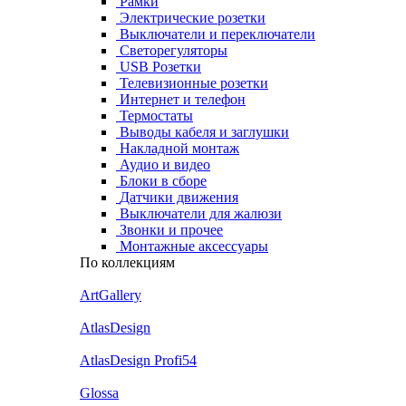
Рамки
Электрические розетки
Выключатели и переключатели
Светорегуляторы
USB Розетки
Телевизионные розетки
Интернет и телефон
Термостаты
Выводы кабеля и заглушки
Накладной монтаж
Аудио и видео
Блоки в сборе
Датчики движения
Выключатели для жалюзи
Звонки и прочее
Монтажные аксессуары
По коллекциям
ArtGallery
AtlasDesign
AtlasDesign Profi54
Glossa