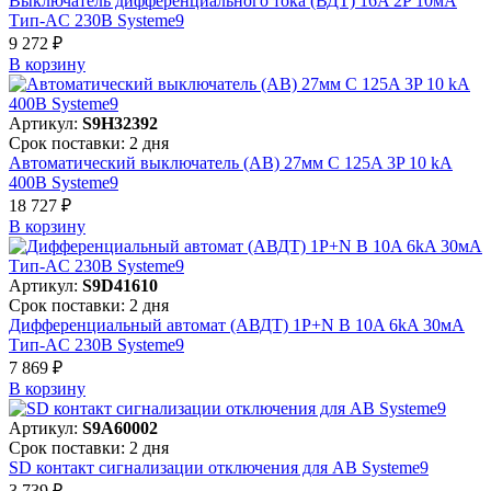
Выключатель дифференциального тока (ВДТ) 16A 2P 10мА
Тип-AC 230В Systeme9
9 272 ₽
В корзинy
Артикул:
S9H32392
Срок поставки: 2 дня
Автоматический выключатель (АВ) 27мм C 125A 3P 10 kA
400В Systeme9
18 727 ₽
В корзинy
Артикул:
S9D41610
Срок поставки: 2 дня
Дифференциальный автомат (АВДТ) 1P+N B 10A 6kA 30мА
Тип-AC 230В Systeme9
7 869 ₽
В корзинy
Артикул:
S9A60002
Срок поставки: 2 дня
SD контакт сигнализации отключения для АВ Systeme9
3 739 ₽