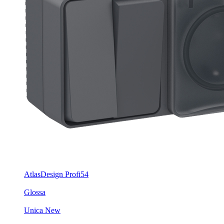
AtlasDesign Profi54
Glossa
Unica New