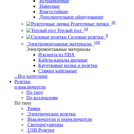
Встраиваемые
Навесные
Влагостойкие
Дополнительное оборудование
30
Розеточные лючки
34
Теплый пол
8
Силовые розетки
100
Электромонтажные материалы
Электромонтажные материалы
Изолента из ПВХ
Кабель-каналы арочные
Каучуковые вилки и розетки
Стяжки кабельные
...
Все категории
Розетки
и выключатели
По типу
По коллекциям
По типу
Рамки
Электрические розетки
Выключатели и переключатели
Светорегуляторы
USB Розетки