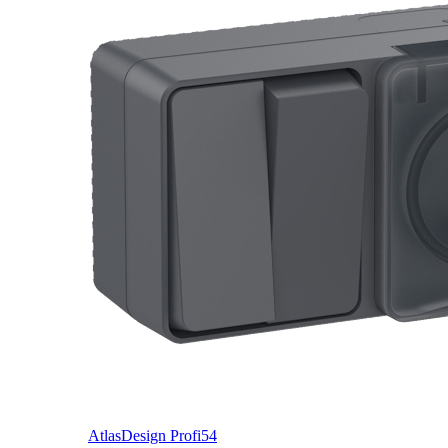
AtlasDesign Profi54