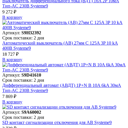
Выключатель дифференциального тока (ВДТ) 16A 2P 10мА
Тип-AC 230В Systeme9
9 272 ₽
В корзинy
Артикул:
S9H32392
Срок поставки: 2 дня
Автоматический выключатель (АВ) 27мм C 125A 3P 10 kA
400В Systeme9
18 727 ₽
В корзинy
Артикул:
S9D41610
Срок поставки: 2 дня
Дифференциальный автомат (АВДТ) 1P+N B 10A 6kA 30мА
Тип-AC 230В Systeme9
7 869 ₽
В корзинy
Артикул:
S9A60002
Срок поставки: 2 дня
SD контакт сигнализации отключения для АВ Systeme9