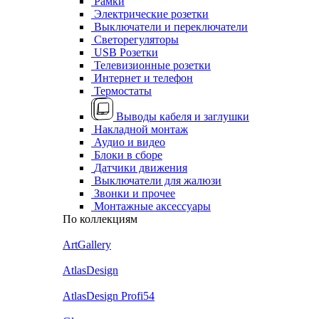
Рамки
Электрические розетки
Выключатели и переключатели
Светорегуляторы
USB Розетки
Телевизионные розетки
Интернет и телефон
Термостаты
Выводы кабеля и заглушки
Накладной монтаж
Аудио и видео
Блоки в сборе
Датчики движения
Выключатели для жалюзи
Звонки и прочее
Монтажные аксессуары
По коллекциям
ArtGallery
AtlasDesign
AtlasDesign Profi54