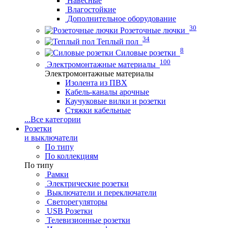
Навесные
Влагостойкие
Дополнительное оборудование
30
Розеточные лючки
34
Теплый пол
8
Силовые розетки
100
Электромонтажные материалы
Электромонтажные материалы
Изолента из ПВХ
Кабель-каналы арочные
Каучуковые вилки и розетки
Стяжки кабельные
...
Все категории
Розетки
и выключатели
По типу
По коллекциям
По типу
Рамки
Электрические розетки
Выключатели и переключатели
Светорегуляторы
USB Розетки
Телевизионные розетки