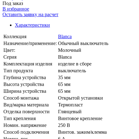
Под заказ
В избранное
Оставить заявку на расчет
Характеристики
Коллекция
Blanca
Назначение/применение:
Обычный выключатель
Цвет:
Молочный
Серия
Blanca
Комплектация изделия
изделие в сборе
Тип продукта
выключатель
Глубина устройства
35 мм
Высота устройства
65 мм
Ширина устройства
65 мм
Способ монтажа
Открытой установки
Вид/марка материала
Термопласт
Отделка поверхности
Глянцевый
Тип крепления
Винтовое крепление
Номин. напряжение
250 В
Способ подключения
Винтов. зажим/клемма
Номин. ток
6 А