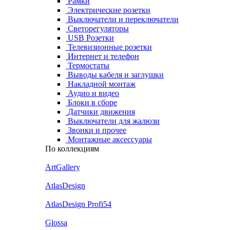
Рамки
Электрические розетки
Выключатели и переключатели
Светорегуляторы
USB Розетки
Телевизионные розетки
Интернет и телефон
Термостаты
Выводы кабеля и заглушки
Накладной монтаж
Аудио и видео
Блоки в сборе
Датчики движения
Выключатели для жалюзи
Звонки и прочее
Монтажные аксессуары
По коллекциям
ArtGallery
AtlasDesign
AtlasDesign Profi54
Glossa