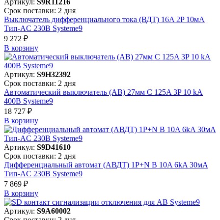
Артикул:
S9R11216
Срок поставки: 2 дня
Выключатель дифференциального тока (ВДТ) 16A 2P 10мА
Тип-AC 230В Systeme9
9 272 ₽
В корзинy
Артикул:
S9H32392
Срок поставки: 2 дня
Автоматический выключатель (АВ) 27мм C 125A 3P 10 kA
400В Systeme9
18 727 ₽
В корзинy
Артикул:
S9D41610
Срок поставки: 2 дня
Дифференциальный автомат (АВДТ) 1P+N B 10A 6kA 30мА
Тип-AC 230В Systeme9
7 869 ₽
В корзинy
Артикул:
S9A60002
Срок поставки: 2 дня