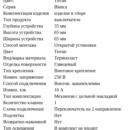
Цвет:
Титан
Серия
Blanca
Комплектация изделия
изделие в сборе
Тип продукта
выключатель
Глубина устройства
35 мм
Высота устройства
65 мм
Ширина устройства
65 мм
Способ монтажа
Открытой установки
Цвет
Титан
Вид/марка материала
Термопласт
Отделка поверхности
Глянцевый
Тип крепления
Винтовое крепление
Номин. напряжение
250 В
Способ подключения
Винтов. зажим/клемма
Номин. ток
10 А
Тип комплектации
Механизм с цельной накладкой
Количество клавиш
1
Схема подключения
Переключатель на 2 направления
Подсветка
Нет
Возвратно-нажимной
Нет
Тип освещения
В комплект не входит