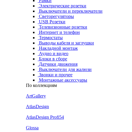
Рамки
Электрические розетки
Выключатели и переключатели
Светорегуляторы
USB Розетки
Телевизионные розетки
Интернет и телефон
Термостаты
Выводы кабеля и заглушки
Накладной монтаж
Аудио и видео
Блоки в сборе
Датчики движения
Выключатели для жалюзи
Звонки и прочее
Монтажные аксессуары
По коллекциям
ArtGallery
AtlasDesign
AtlasDesign Profi54
Glossa