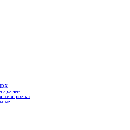
 ПВХ
ы арочные
илки и розетки
льные