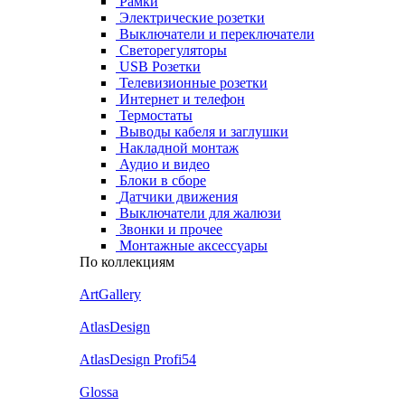
Рамки
Электрические розетки
Выключатели и переключатели
Светорегуляторы
USB Розетки
Телевизионные розетки
Интернет и телефон
Термостаты
Выводы кабеля и заглушки
Накладной монтаж
Аудио и видео
Блоки в сборе
Датчики движения
Выключатели для жалюзи
Звонки и прочее
Монтажные аксессуары
По коллекциям
ArtGallery
AtlasDesign
AtlasDesign Profi54
Glossa