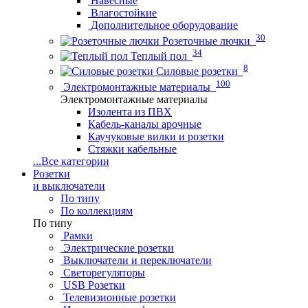
Навесные
Влагостойкие
Дополнительное оборудование
30
Розеточные лючки
34
Теплый пол
8
Силовые розетки
100
Электромонтажные материалы
Электромонтажные материалы
Изолента из ПВХ
Кабель-каналы арочные
Каучуковые вилки и розетки
Стяжки кабельные
...
Все категории
Розетки
и выключатели
По типу
По коллекциям
По типу
Рамки
Электрические розетки
Выключатели и переключатели
Светорегуляторы
USB Розетки
Телевизионные розетки