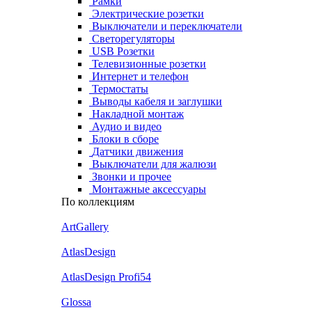
Рамки
Электрические розетки
Выключатели и переключатели
Светорегуляторы
USB Розетки
Телевизионные розетки
Интернет и телефон
Термостаты
Выводы кабеля и заглушки
Накладной монтаж
Аудио и видео
Блоки в сборе
Датчики движения
Выключатели для жалюзи
Звонки и прочее
Монтажные аксессуары
По коллекциям
ArtGallery
AtlasDesign
AtlasDesign Profi54
Glossa