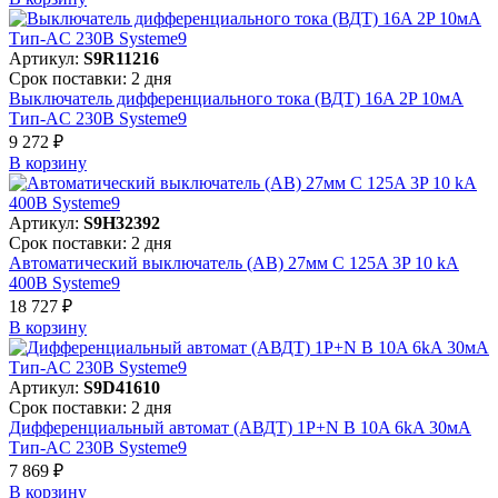
Артикул:
S9R11216
Срок поставки: 2 дня
Выключатель дифференциального тока (ВДТ) 16A 2P 10мА
Тип-AC 230В Systeme9
9 272 ₽
В корзинy
Артикул:
S9H32392
Срок поставки: 2 дня
Автоматический выключатель (АВ) 27мм C 125A 3P 10 kA
400В Systeme9
18 727 ₽
В корзинy
Артикул:
S9D41610
Срок поставки: 2 дня
Дифференциальный автомат (АВДТ) 1P+N B 10A 6kA 30мА
Тип-AC 230В Systeme9
7 869 ₽
В корзинy