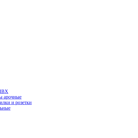
 ПВХ
ы арочные
илки и розетки
льные