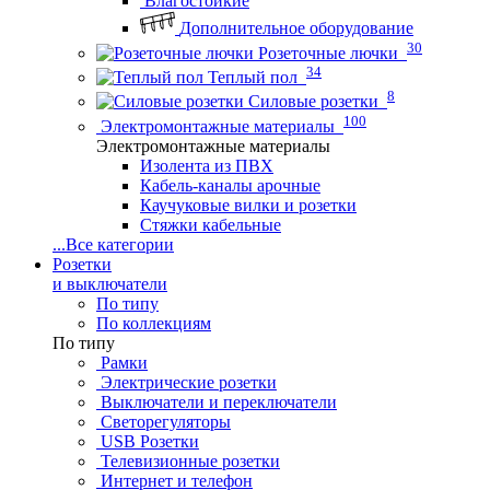
Влагостойкие
Дополнительное оборудование
30
Розеточные лючки
34
Теплый пол
8
Силовые розетки
100
Электромонтажные материалы
Электромонтажные материалы
Изолента из ПВХ
Кабель-каналы арочные
Каучуковые вилки и розетки
Стяжки кабельные
...
Все категории
Розетки
и выключатели
По типу
По коллекциям
По типу
Рамки
Электрические розетки
Выключатели и переключатели
Светорегуляторы
USB Розетки
Телевизионные розетки
Интернет и телефон