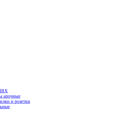
 ПВХ
ы арочные
илки и розетки
льные