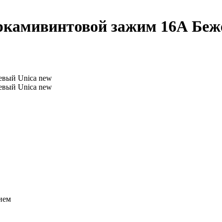
оркамивинтовой зажим 16А Беж
нием