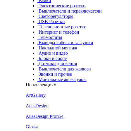
Рамки
Электрические розетки
Выключатели и переключатели
Светорегуляторы
USB Розетки
Телевизионные розетки
Интернет и телефон
Термостаты
Выводы кабеля и заглушки
Накладной монтаж
Аудио и видео
Блоки в сборе
Датчики движения
Выключатели для жалюзи
Звонки и прочее
Монтажные аксессуары
По коллекциям
ArtGallery
AtlasDesign
AtlasDesign Profi54
Glossa