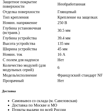
Защитное покрытие
Необработанная
поверхности
Отделка поверхности
Глянцевый
Тип крепления
Крепление на защелках
Номин. напряжение
250 В
Глубина установочная
30.5 мм
(встраив.)
Глубина устройства
39.4 мм
Высота устройства
135 мм
Ширина устройства
45 мм
Номин. ток
16 А
С полем для надписи
Нет
Количество модулей (для
6
модульных серий)
Модель/исполнение
Французский стандарт NF
Прозрачный
Нет
Доставка
Самовывоз со склада (м. Савеловская)
Доставка по Москве и МО
Пункты выдачи по всей России