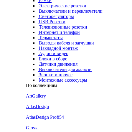
Рамки
Электрические розетки
Выключатели и переключатели
Светорегуляторы
USB Розетки
Телевизионные розетки
Интернет и телефон
Термостаты
Выводы кабеля и заглушки
Накладной монтаж
Аудио и видео
Блоки в сборе
Датчики движения
Выключатели для жалюзи
Звонки и прочее
Монтажные аксессуары
По коллекциям
ArtGallery
AtlasDesign
AtlasDesign Profi54
Glossa