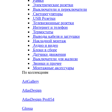
Рамки
Электрические розетки
Выключатели и переключатели
Светорегуляторы
USB Розетки
Телевизионные розетки
Интернет и телефон
Термостаты
Выводы кабеля и заглушки
Накладной монтаж
Аудио и видео
Блоки в сборе
Датчики движения
Выключатели для жалюзи
Звонки и прочее
Монтажные аксессуары
По коллекциям
ArtGallery
AtlasDesign
AtlasDesign Profi54
Glossa