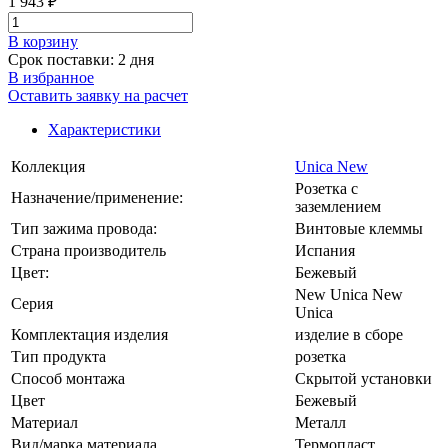
1 943 ₽
В корзинy
Срок поставки: 2 дня
В избранное
Оставить заявку на расчет
Характеристики
Коллекция
Unica New
Розетка с
Назначение/применение:
заземлением
Тип зажима провода:
Винтовые клеммы
Страна производитель
Испания
Цвет:
Бежевый
New Unica New
Серия
Unica
Комплектация изделия
изделие в сборе
Тип продукта
розетка
Способ монтажа
Скрытой установки
Цвет
Бежевый
Материал
Металл
Вид/марка материала
Термопласт