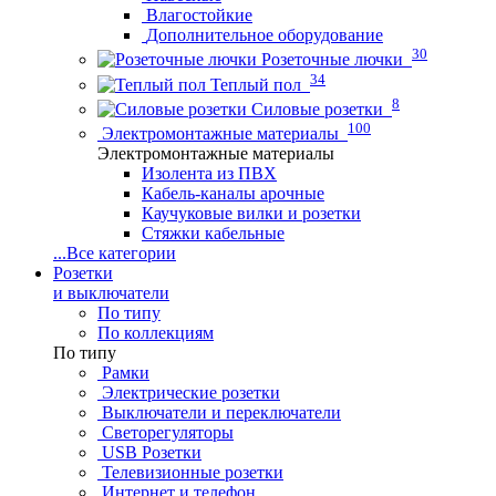
Влагостойкие
Дополнительное оборудование
30
Розеточные лючки
34
Теплый пол
8
Силовые розетки
100
Электромонтажные материалы
Электромонтажные материалы
Изолента из ПВХ
Кабель-каналы арочные
Каучуковые вилки и розетки
Стяжки кабельные
...
Все категории
Розетки
и выключатели
По типу
По коллекциям
По типу
Рамки
Электрические розетки
Выключатели и переключатели
Светорегуляторы
USB Розетки
Телевизионные розетки
Интернет и телефон