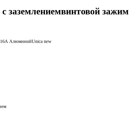
и с заземлениемвинтовой зажи
нием