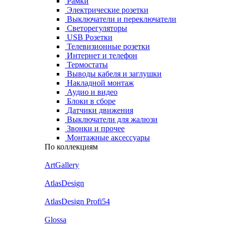
Рамки
Электрические розетки
Выключатели и переключатели
Светорегуляторы
USB Розетки
Телевизионные розетки
Интернет и телефон
Термостаты
Выводы кабеля и заглушки
Накладной монтаж
Аудио и видео
Блоки в сборе
Датчики движения
Выключатели для жалюзи
Звонки и прочее
Монтажные аксессуары
По коллекциям
ArtGallery
AtlasDesign
AtlasDesign Profi54
Glossa