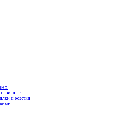
 ПВХ
ы арочные
илки и розетки
льные