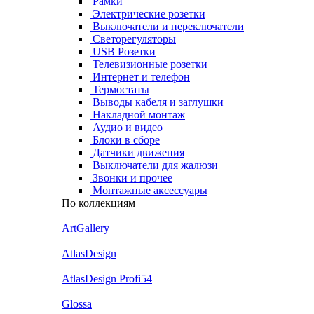
Рамки
Электрические розетки
Выключатели и переключатели
Светорегуляторы
USB Розетки
Телевизионные розетки
Интернет и телефон
Термостаты
Выводы кабеля и заглушки
Накладной монтаж
Аудио и видео
Блоки в сборе
Датчики движения
Выключатели для жалюзи
Звонки и прочее
Монтажные аксессуары
По коллекциям
ArtGallery
AtlasDesign
AtlasDesign Profi54
Glossa