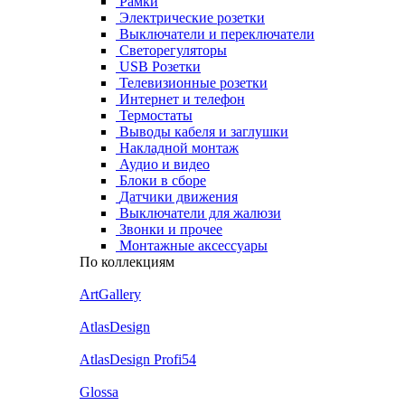
Рамки
Электрические розетки
Выключатели и переключатели
Светорегуляторы
USB Розетки
Телевизионные розетки
Интернет и телефон
Термостаты
Выводы кабеля и заглушки
Накладной монтаж
Аудио и видео
Блоки в сборе
Датчики движения
Выключатели для жалюзи
Звонки и прочее
Монтажные аксессуары
По коллекциям
ArtGallery
AtlasDesign
AtlasDesign Profi54
Glossa