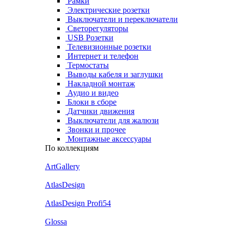
Рамки
Электрические розетки
Выключатели и переключатели
Светорегуляторы
USB Розетки
Телевизионные розетки
Интернет и телефон
Термостаты
Выводы кабеля и заглушки
Накладной монтаж
Аудио и видео
Блоки в сборе
Датчики движения
Выключатели для жалюзи
Звонки и прочее
Монтажные аксессуары
По коллекциям
ArtGallery
AtlasDesign
AtlasDesign Profi54
Glossa