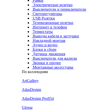
Рамки
Электрические розетки
Выключатели и переключатели
Светорегуляторы
USB Розетки
Телевизионные розетки
Интернет и телефон
Термостаты
Выводы кабеля и заглушки
Накладной монтаж
Аудио и видео
Блоки в сборе
Датчики движения
Выключатели для жалюзи
Звонки и прочее
Монтажные аксессуары
По коллекциям
ArtGallery
AtlasDesign
AtlasDesign Profi54
Glossa