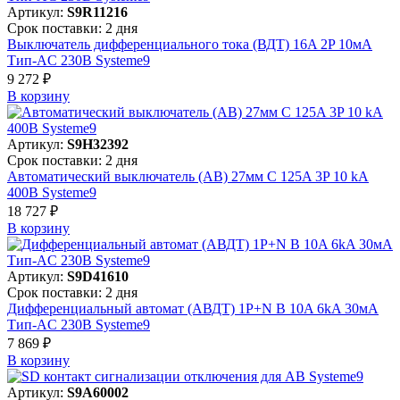
Артикул:
S9R11216
Срок поставки: 2 дня
Выключатель дифференциального тока (ВДТ) 16A 2P 10мА
Тип-AC 230В Systeme9
9 272 ₽
В корзинy
Артикул:
S9H32392
Срок поставки: 2 дня
Автоматический выключатель (АВ) 27мм C 125A 3P 10 kA
400В Systeme9
18 727 ₽
В корзинy
Артикул:
S9D41610
Срок поставки: 2 дня
Дифференциальный автомат (АВДТ) 1P+N B 10A 6kA 30мА
Тип-AC 230В Systeme9
7 869 ₽
В корзинy
Артикул:
S9A60002