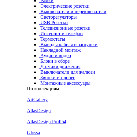
Рамки
Электрические розетки
Выключатели и переключатели
Светорегуляторы
USB Розетки
Телевизионные розетки
Интернет и телефон
Термостаты
Выводы кабеля и заглушки
Накладной монтаж
Аудио и видео
Блоки в сборе
Датчики движения
Выключатели для жалюзи
Звонки и прочее
Монтажные аксессуары
По коллекциям
ArtGallery
AtlasDesign
AtlasDesign Profi54
Glossa