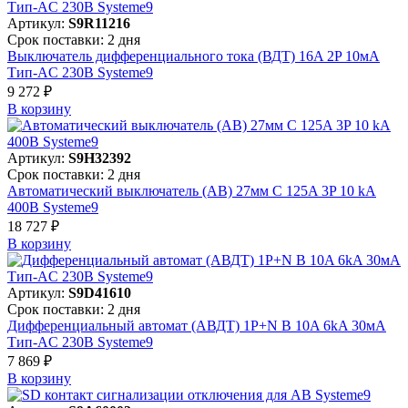
Артикул:
S9R11216
Срок поставки: 2 дня
Выключатель дифференциального тока (ВДТ) 16A 2P 10мА
Тип-AC 230В Systeme9
9 272 ₽
В корзинy
Артикул:
S9H32392
Срок поставки: 2 дня
Автоматический выключатель (АВ) 27мм C 125A 3P 10 kA
400В Systeme9
18 727 ₽
В корзинy
Артикул:
S9D41610
Срок поставки: 2 дня
Дифференциальный автомат (АВДТ) 1P+N B 10A 6kA 30мА
Тип-AC 230В Systeme9
7 869 ₽
В корзинy