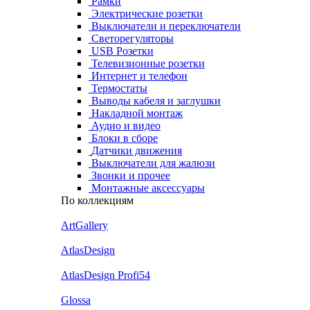
Рамки
Электрические розетки
Выключатели и переключатели
Светорегуляторы
USB Розетки
Телевизионные розетки
Интернет и телефон
Термостаты
Выводы кабеля и заглушки
Накладной монтаж
Аудио и видео
Блоки в сборе
Датчики движения
Выключатели для жалюзи
Звонки и прочее
Монтажные аксессуары
По коллекциям
ArtGallery
AtlasDesign
AtlasDesign Profi54
Glossa