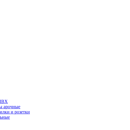
 ПВХ
ы арочные
илки и розетки
льные