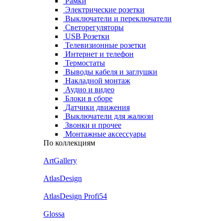
Рамки
Электрические розетки
Выключатели и переключатели
Светорегуляторы
USB Розетки
Телевизионные розетки
Интернет и телефон
Термостаты
Выводы кабеля и заглушки
Накладной монтаж
Аудио и видео
Блоки в сборе
Датчики движения
Выключатели для жалюзи
Звонки и прочее
Монтажные аксессуары
По коллекциям
ArtGallery
AtlasDesign
AtlasDesign Profi54
Glossa