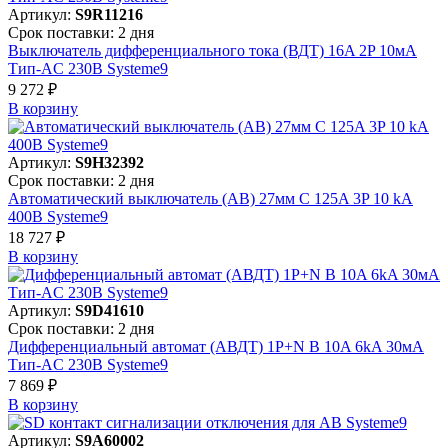
Артикул:
S9R11216
Срок поставки: 2 дня
Выключатель дифференциального тока (ВДТ) 16A 2P 10мА
Тип-AC 230В Systeme9
9 272 ₽
В корзинy
Артикул:
S9H32392
Срок поставки: 2 дня
Автоматический выключатель (АВ) 27мм C 125A 3P 10 kA
400В Systeme9
18 727 ₽
В корзинy
Артикул:
S9D41610
Срок поставки: 2 дня
Дифференциальный автомат (АВДТ) 1P+N B 10A 6kA 30мА
Тип-AC 230В Systeme9
7 869 ₽
В корзинy
Артикул:
S9A60002