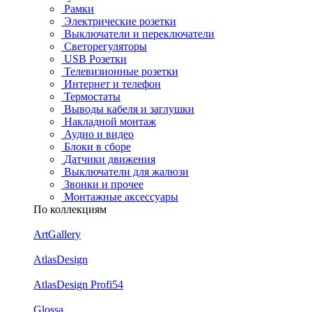
Рамки
Электрические розетки
Выключатели и переключатели
Светорегуляторы
USB Розетки
Телевизионные розетки
Интернет и телефон
Термостаты
Выводы кабеля и заглушки
Накладной монтаж
Аудио и видео
Блоки в сборе
Датчики движения
Выключатели для жалюзи
Звонки и прочее
Монтажные аксессуары
По коллекциям
ArtGallery
AtlasDesign
AtlasDesign Profi54
Glossa