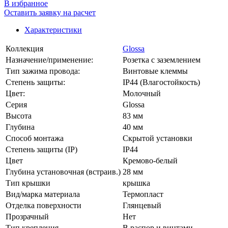
В избранное
Оставить заявку на расчет
Характеристики
Коллекция
Glossa
Назначение/применение:
Розетка с заземлением
Тип зажима провода:
Винтовые клеммы
Степень защиты:
IP44 (Влагостойкость)
Цвет:
Молочный
Серия
Glossa
Высота
83 мм
Глубина
40 мм
Способ монтажа
Скрытой установки
Степень защиты (IP)
IP44
Цвет
Кремово-белый
Глубина установочная (встраив.)
28 мм
Тип крышки
крышка
Вид/марка материала
Термопласт
Отделка поверхности
Глянцевый
Прозрачный
Нет
Тип крепления
В распор и винтами