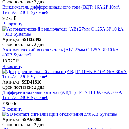
Срок поставки: 2 дня
Выключатель дифференциального тока (ВДТ) 16A 2P 10мА
Тип-AC 230В Systeme9
9 272 ₽
В корзинy
Артикул:
S9H32392
Срок поставки: 2 дня
Автоматический выключатель (АВ) 27мм C 125A 3P 10 kA
400В Systeme9
18 727 ₽
В корзинy
Артикул:
S9D41610
Срок поставки: 2 дня
Дифференциальный автомат (АВДТ) 1P+N B 10A 6kA 30мА
Тип-AC 230В Systeme9
7 869 ₽
В корзинy
Артикул:
S9A60002
Срок поставки: 2 дня