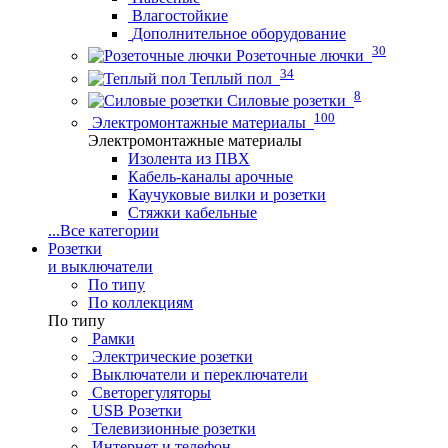
Влагостойкие
Дополнительное оборудование
30
Розеточные лючки
34
Теплый пол
8
Силовые розетки
100
Электромонтажные материалы
Электромонтажные материалы
Изолента из ПВХ
Кабель-каналы арочные
Каучуковые вилки и розетки
Стяжки кабельные
...
Все категории
Розетки
и выключатели
По типу
По коллекциям
По типу
Рамки
Электрические розетки
Выключатели и переключатели
Светорегуляторы
USB Розетки
Телевизионные розетки
Интернет и телефон