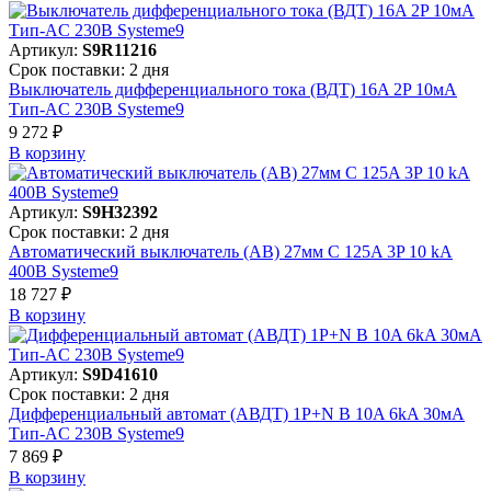
Артикул:
S9R11216
Срок поставки: 2 дня
Выключатель дифференциального тока (ВДТ) 16A 2P 10мА
Тип-AC 230В Systeme9
9 272 ₽
В корзинy
Артикул:
S9H32392
Срок поставки: 2 дня
Автоматический выключатель (АВ) 27мм C 125A 3P 10 kA
400В Systeme9
18 727 ₽
В корзинy
Артикул:
S9D41610
Срок поставки: 2 дня
Дифференциальный автомат (АВДТ) 1P+N B 10A 6kA 30мА
Тип-AC 230В Systeme9
7 869 ₽
В корзинy