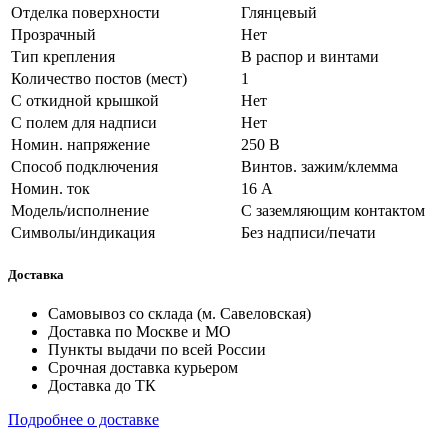
Отделка поверхности
Глянцевый
Прозрачный
Нет
Тип крепления
В распор и винтами
Количество постов (мест)
1
С откидной крышкой
Нет
С полем для надписи
Нет
Номин. напряжение
250 В
Способ подключения
Винтов. зажим/клемма
Номин. ток
16 А
Модель/исполнение
С заземляющим контактом
Символы/индикация
Без надписи/печати
Доставка
Самовывоз со склада (м. Савеловская)
Доставка по Москве и МО
Пункты выдачи по всей России
Срочная доставка курьером
Доставка до ТК
Подробнее о доставке