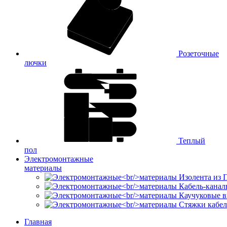
Розеточные
лючки
Теплый
пол
Электромонтажные
материалы
Изолента из
Кабель-канал
Каучуковые в
Стяжки кабе
Главная