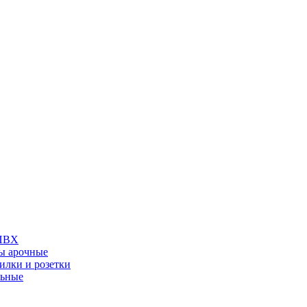
 ПВХ
ы арочные
илки и розетки
льные