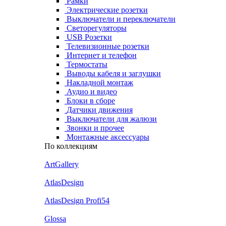
Рамки
Электрические розетки
Выключатели и переключатели
Светорегуляторы
USB Розетки
Телевизионные розетки
Интернет и телефон
Термостаты
Выводы кабеля и заглушки
Накладной монтаж
Аудио и видео
Блоки в сборе
Датчики движения
Выключатели для жалюзи
Звонки и прочее
Монтажные аксессуары
По коллекциям
ArtGallery
AtlasDesign
AtlasDesign Profi54
Glossa