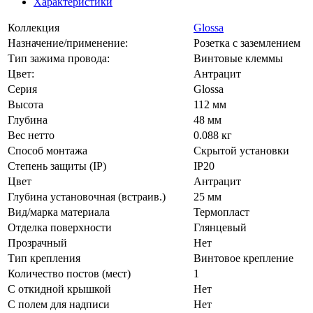
Характеристики
Коллекция
Glossa
Назначение/применение:
Розетка с заземлением
Тип зажима провода:
Винтовые клеммы
Цвет:
Антрацит
Серия
Glossa
Высота
112 мм
Глубина
48 мм
Вес нетто
0.088 кг
Способ монтажа
Скрытой установки
Степень защиты (IP)
IP20
Цвет
Антрацит
Глубина установочная (встраив.)
25 мм
Вид/марка материала
Термопласт
Отделка поверхности
Глянцевый
Прозрачный
Нет
Тип крепления
Винтовое крепление
Количество постов (мест)
1
С откидной крышкой
Нет
С полем для надписи
Нет