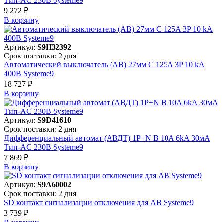
Тип-AC 230В Systeme9
9 272 ₽
В корзинy
Артикул:
S9H32392
Срок поставки: 2 дня
Автоматический выключатель (АВ) 27мм C 125A 3P 10 kA
400В Systeme9
18 727 ₽
В корзинy
Артикул:
S9D41610
Срок поставки: 2 дня
Дифференциальный автомат (АВДТ) 1P+N B 10A 6kA 30мА
Тип-AC 230В Systeme9
7 869 ₽
В корзинy
Артикул:
S9A60002
Срок поставки: 2 дня
SD контакт сигнализации отключения для АВ Systeme9
3 739 ₽