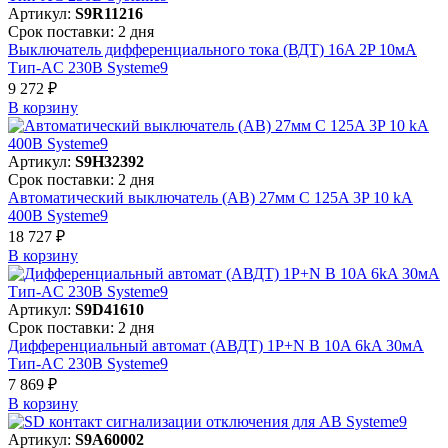
Артикул:
S9R11216
Срок поставки: 2 дня
Выключатель дифференциального тока (ВДТ) 16A 2P 10мА
Тип-AC 230В Systeme9
9 272 ₽
В корзинy
Артикул:
S9H32392
Срок поставки: 2 дня
Автоматический выключатель (АВ) 27мм C 125A 3P 10 kA
400В Systeme9
18 727 ₽
В корзинy
Артикул:
S9D41610
Срок поставки: 2 дня
Дифференциальный автомат (АВДТ) 1P+N B 10A 6kA 30мА
Тип-AC 230В Systeme9
7 869 ₽
В корзинy
Артикул:
S9A60002