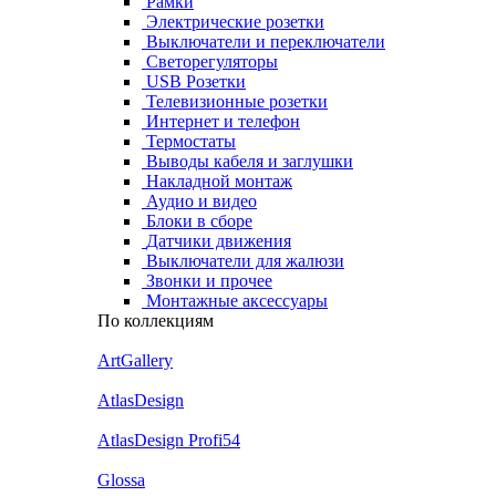
Рамки
Электрические розетки
Выключатели и переключатели
Светорегуляторы
USB Розетки
Телевизионные розетки
Интернет и телефон
Термостаты
Выводы кабеля и заглушки
Накладной монтаж
Аудио и видео
Блоки в сборе
Датчики движения
Выключатели для жалюзи
Звонки и прочее
Монтажные аксессуары
По коллекциям
ArtGallery
AtlasDesign
AtlasDesign Profi54
Glossa