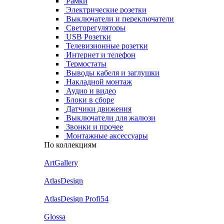
Рамки
Электрические розетки
Выключатели и переключатели
Светорегуляторы
USB Розетки
Телевизионные розетки
Интернет и телефон
Термостаты
Выводы кабеля и заглушки
Накладной монтаж
Аудио и видео
Блоки в сборе
Датчики движения
Выключатели для жалюзи
Звонки и прочее
Монтажные аксессуары
По коллекциям
ArtGallery
AtlasDesign
AtlasDesign Profi54
Glossa