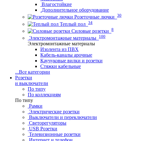
Влагостойкие
Дополнительное оборудование
30
Розеточные лючки
34
Теплый пол
8
Силовые розетки
100
Электромонтажные материалы
Электромонтажные материалы
Изолента из ПВХ
Кабель-каналы арочные
Каучуковые вилки и розетки
Стяжки кабельные
...
Все категории
Розетки
и выключатели
По типу
По коллекциям
По типу
Рамки
Электрические розетки
Выключатели и переключатели
Светорегуляторы
USB Розетки
Телевизионные розетки
Интернет и телефон