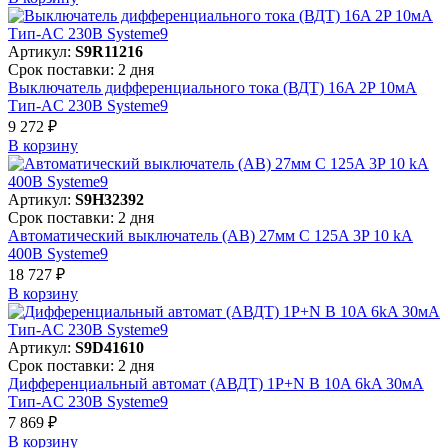
Артикул:
S9R11216
Срок поставки: 2 дня
Выключатель дифференциального тока (ВДТ) 16A 2P 10мА
Тип-AC 230В Systeme9
9 272 ₽
В корзинy
Артикул:
S9H32392
Срок поставки: 2 дня
Автоматический выключатель (АВ) 27мм C 125A 3P 10 kA
400В Systeme9
18 727 ₽
В корзинy
Артикул:
S9D41610
Срок поставки: 2 дня
Дифференциальный автомат (АВДТ) 1P+N B 10A 6kA 30мА
Тип-AC 230В Systeme9
7 869 ₽
В корзинy