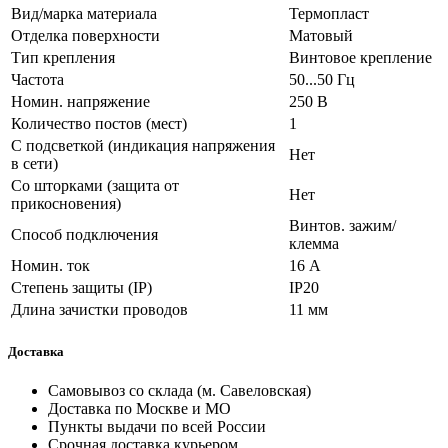
Вид/марка материала
Термопласт
Отделка поверхности
Матовый
Тип крепления
Винтовое крепление
Частота
50...50 Гц
Номин. напряжение
250 В
Количество постов (мест)
1
С подсветкой (индикация напряжения
Нет
в сети)
Со шторками (защита от
Нет
прикосновения)
Винтов. зажим/
Способ подключения
клемма
Номин. ток
16 А
Степень защиты (IP)
IP20
Длина зачистки проводов
11 мм
Доставка
Самовывоз со склада (м. Савеловская)
Доставка по Москве и МО
Пункты выдачи по всей России
Срочная доставка курьером