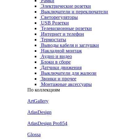
Рамки
Электрические розетки
Выключатели и переключатели
Светорегуляторы
USB Розетки
Телевизионные розетки
Интернет и телефон
Термостаты
Выводы кабеля и заглушки
Накладной монтаж
Аудио и видео
Блоки в сборе
Датчики движения
Выключатели для жалюзи
Звонки и прочее
Монтажные аксессуары
По коллекциям
ArtGallery
AtlasDesign
AtlasDesign Profi54
Glossa