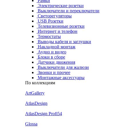
Рамки
Электрические розетки
Выключатели и переключатели
Светорегуляторы
USB Розетки
Телевизионные розетки
Интернет и телефон
Термостаты
Выводы кабеля и заглушки
Накладной монтаж
Аудио и видео
Блоки в сборе
Датчики движения
Выключатели для жалюзи
Звонки и прочее
Монтажные аксессуары
По коллекциям
ArtGallery
AtlasDesign
AtlasDesign Profi54
Glossa