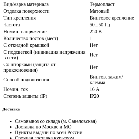
Вид/марка материала
Термопласт
Отделка поверхности
Матовый
Тип крепления
Винтовое крепление
Частота
50...50 Гц
Номин. напряжение
250 В
Количество постов (мест)
1
С откидной крышкой
Нет
С подсветкой (индикация напряжения
Нет
в сети)
Со шторками (защита от
Нет
прикосновения)
Винтов. зажим/
Способ подключения
клемма
Номин. ток
16 А
Степень защиты (IP)
IP20
Доставка
Самовывоз со склада (м. Савеловская)
Доставка по Москве и МО
Пункты выдачи по всей России
Срочная доставка курьером