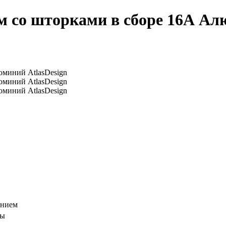
м со шторками в сборе 16А Ал
ением
мы