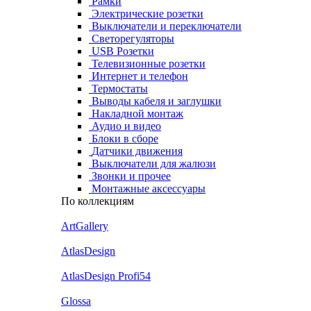
Рамки
Электрические розетки
Выключатели и переключатели
Светорегуляторы
USB Розетки
Телевизионные розетки
Интернет и телефон
Термостаты
Выводы кабеля и заглушки
Накладной монтаж
Аудио и видео
Блоки в сборе
Датчики движения
Выключатели для жалюзи
Звонки и прочее
Монтажные аксессуары
По коллекциям
ArtGallery
AtlasDesign
AtlasDesign Profi54
Glossa