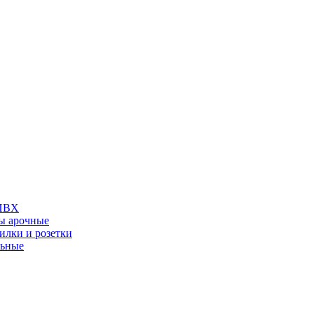
 ПВХ
ы арочные
илки и розетки
льные