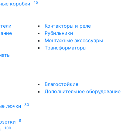
45
ные коробки
атели
Контакторы и реле
вание
Рубильники
Монтажные аксессуары
Трансформаторы
маты
Влагостойкие
Дополнительное оборудование
30
ые лючки
8
озетки
100
ы