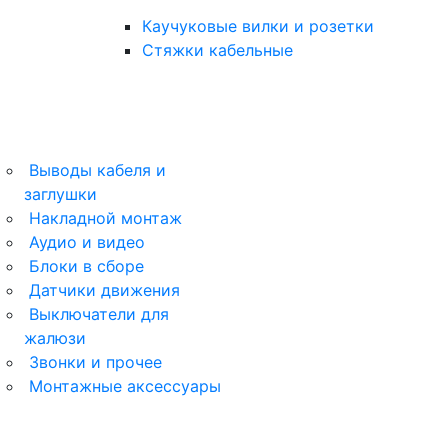
Каучуковые вилки и розетки
Стяжки кабельные
Выводы кабеля и
заглушки
ArtGallery
Накладной монтаж
Аудио и видео
AtlasDesign
Блоки в сборе
Датчики движения
AtlasDesign Profi54
Выключатели для
жалюзи
Glossa
Звонки и прочее
Монтажные аксессуары
Unica New
Blanca