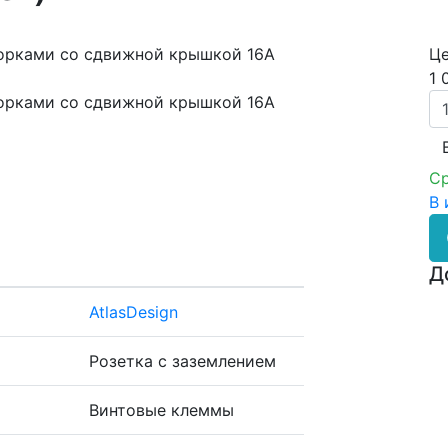
Це
1 
Ср
В 
Д
AtlasDesign
Розетка с заземлением
Винтовые клеммы