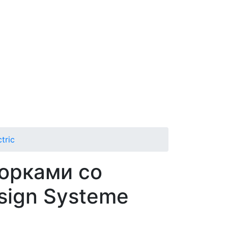
tric
торками со
sign Systeme