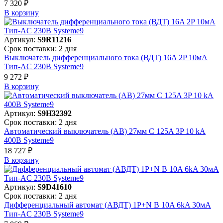
7 320 ₽
В корзинy
Артикул:
S9R11216
Срок поставки: 2 дня
Выключатель дифференциального тока (ВДТ) 16A 2P 10мА
Тип-AC 230В Systeme9
9 272 ₽
В корзинy
Артикул:
S9H32392
Срок поставки: 2 дня
Автоматический выключатель (АВ) 27мм C 125A 3P 10 kA
400В Systeme9
18 727 ₽
В корзинy
Артикул:
S9D41610
Срок поставки: 2 дня
Дифференциальный автомат (АВДТ) 1P+N B 10A 6kA 30мА
Тип-AC 230В Systeme9