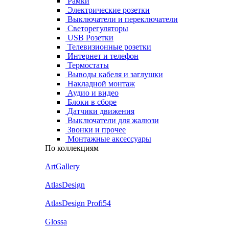
Рамки
Электрические розетки
Выключатели и переключатели
Светорегуляторы
USB Розетки
Телевизионные розетки
Интернет и телефон
Термостаты
Выводы кабеля и заглушки
Накладной монтаж
Аудио и видео
Блоки в сборе
Датчики движения
Выключатели для жалюзи
Звонки и прочее
Монтажные аксессуары
По коллекциям
ArtGallery
AtlasDesign
AtlasDesign Profi54
Glossa