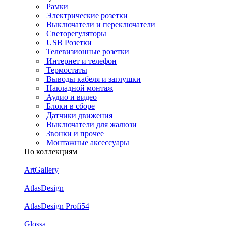
Рамки
Электрические розетки
Выключатели и переключатели
Светорегуляторы
USB Розетки
Телевизионные розетки
Интернет и телефон
Термостаты
Выводы кабеля и заглушки
Накладной монтаж
Аудио и видео
Блоки в сборе
Датчики движения
Выключатели для жалюзи
Звонки и прочее
Монтажные аксессуары
По коллекциям
ArtGallery
AtlasDesign
AtlasDesign Profi54
Glossa