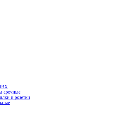
 ПВХ
ы арочные
илки и розетки
льные