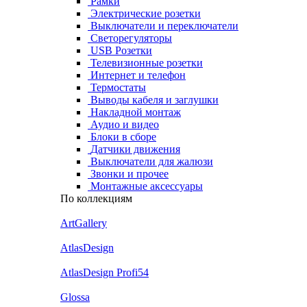
Рамки
Электрические розетки
Выключатели и переключатели
Светорегуляторы
USB Розетки
Телевизионные розетки
Интернет и телефон
Термостаты
Выводы кабеля и заглушки
Накладной монтаж
Аудио и видео
Блоки в сборе
Датчики движения
Выключатели для жалюзи
Звонки и прочее
Монтажные аксессуары
По коллекциям
ArtGallery
AtlasDesign
AtlasDesign Profi54
Glossa