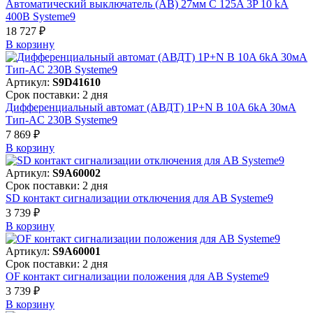
Автоматический выключатель (АВ) 27мм C 125A 3P 10 kA
400В Systeme9
18 727 ₽
В корзинy
Артикул:
S9D41610
Срок поставки: 2 дня
Дифференциальный автомат (АВДТ) 1P+N B 10A 6kA 30мА
Тип-AC 230В Systeme9
7 869 ₽
В корзинy
Артикул:
S9A60002
Срок поставки: 2 дня
SD контакт сигнализации отключения для АВ Systeme9
3 739 ₽
В корзинy
Артикул:
S9A60001
Срок поставки: 2 дня
OF контакт сигнализации положения для АВ Systeme9
3 739 ₽
В корзинy