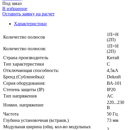
Под заказ
В избранное
Оставить заявку на расчет
Характеристики
1П+Н
Количество полюсов
(2П)
1П+Н
Количество полюсов:
(2П)
Страна производитель
Китай
Тип характеристики
C
Отключающая способность:
4,5кА
Бренд (Сублинейка):
Dekraft
Серия оборудования:
ВА-101
Степень защиты (IP)
IP20
Тип напряжения
AC
220...230
Номин. напряжение
В
Частота
50 Гц
Глубина установочная (встраив.)
73 мм
Модульная ширина (общ. кол-во модульных
2